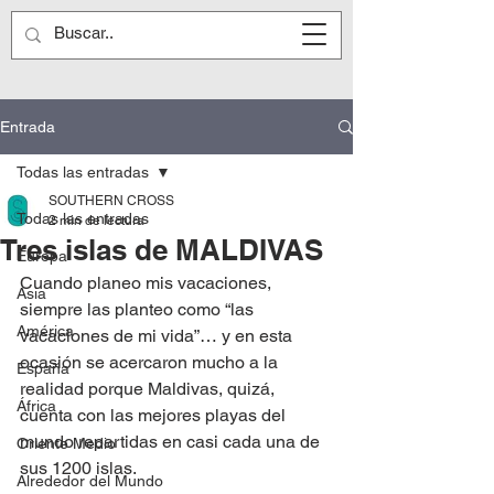
Entrada
Todas las entradas
SOUTHERN CROSS
Todas las entradas
2 min de lectura
Tres islas de MALDIVAS
Europa
Cuando planeo mis vacaciones, 
Asia
siempre las planteo como “las 
América
vacaciones de mi vida”… y en esta 
ocasión se acercaron mucho a la 
España
realidad porque Maldivas, quizá, 
África
cuenta con las mejores playas del 
mundo repartidas en casi cada una de 
Oriente Medio
sus 1200 islas.
Alrededor del Mundo