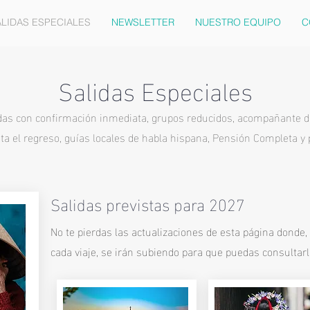
LIDAS ESPECIALES
NEWSLETTER
NUESTRO EQUIPO
C
Salidas Especiales
das con confirmación inmediata, grupos reducidos, acompañante 
ta el regreso, guías locales de habla hispana, Pensión Completa y 
Salidas previstas para 2027
No te pierdas las actualizaciones de esta página donde, 
cada viaje, se irán subiendo para que puedas consultarlo