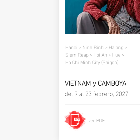
Hanoi > Ninh Binh > Halong >
Siem Reap > Hoi An > Hue >
Ho Chi Minh City (Saigon)
VIETNAM y CAMBOYA
del 9 al 23 febrero
, 2027
ver PDF