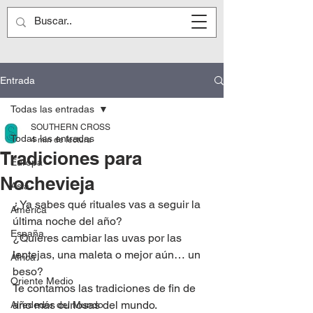
Entrada
Todas las entradas
SOUTHERN CROSS
Todas las entradas
4 min de lectura
Tradiciones para
Europa
Nochevieja
Asia
¿Ya sabes qué rituales vas a seguir la 
América
última noche del año?
España
¿Quieres cambiar las uvas por las 
lentejas, una maleta o mejor aún… un 
África
beso?
Oriente Medio
Te contamos las tradiciones de fin de 
año más curiosas del mundo.
Alrededor del Mundo